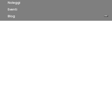
Noleggi
Eventi
Blog
AZIENDA
Contatti
Accedi
Registrati
Privacy Policy
Condizioni d'uso
INFORMAZIONI
Condizioni di vendita
Modalità e costi di
spedizione
Pagamenti accettati