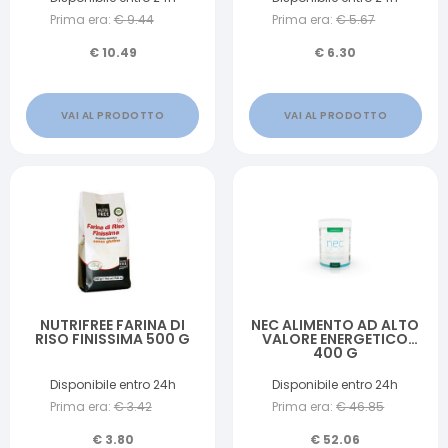
Prima era:
€
9.44
Prima era:
€
5.67
€
10.49
€
6.30
VAI AL PRODOTTO
VAI AL PRODOTTO
NUTRIFREE FARINA DI
NEC ALIMENTO AD ALTO
RISO FINISSIMA 500 G
VALORE ENERGETICO
400 G
Disponibile entro 24h
Disponibile entro 24h
Prima era:
€
3.42
Prima era:
€
46.85
€
3.80
€
52.06