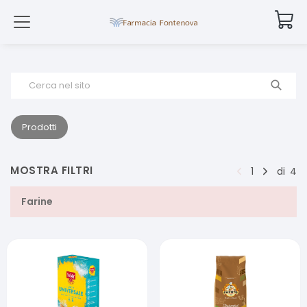
Cerca nel sito
Prodotti
MOSTRA FILTRI
1
di
4
Farine