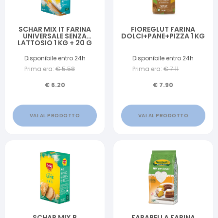
SCHAR MIX IT FARINA
FIOREGLUT FARINA
UNIVERSALE SENZA
DOLCI+PANE+PIZZA 1 KG
LATTOSIO 1 KG + 20 G
Disponibile entro 24h
Disponibile entro 24h
Prima era:
€
5.58
Prima era:
€
7.11
€
6.20
€
7.90
VAI AL PRODOTTO
VAI AL PRODOTTO
SCHAR MIX B
FARABELLA FARINA