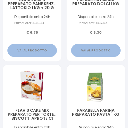
PREPARATO PANE SENZA
PREPARATO DOLCI 1 KG
LATTOSIO 1 KG + 20 G
Disponibile entro 24h
Disponibile entro 24h
Prima era:
€
6.08
Prima era:
€
5.67
€
6.75
€
6.30
VAI AL PRODOTTO
VAI AL PRODOTTO
FLAVIS CAKE MIX
FARABELLA FARINA
PREPARATO PER TORTE E
PREPARATO PASTA 1 KG
BISCOTTI APROTEICI
500 G
Disponibile entro 24h
Disponibile entro 24h