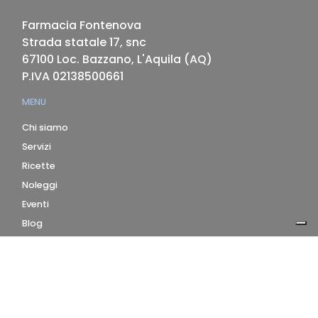
Farmacia Fontenova
Strada statale 17, snc
67100
Loc. Bazzano, L'Aquila
(
AQ
)
P.IVA
02138500661
MENU
Chi siamo
Servizi
Ricette
Noleggi
Eventi
Blog
AZIENDA
Contatti
Accedi
Registrati